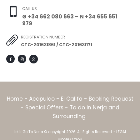
CALL US
G +34 662 080 663 - N +34 655 651
979
REGISTRATION NUMBER
CTC-201631861 / CTC-201631171
Home
-
Acapulco
-
El Califa
-
Booking Request
-
Special Offers
-
To do in Nerja and
Surrounding
Let's Go To Nerja © copyright 2026. All Rights Reserved. -
LEGAL
INFORMATION